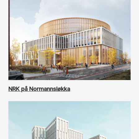
NRK på Normannsløkka