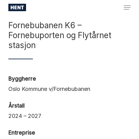
Skip
Menu
to
Close
main
Fornebubanen K6 –
Menu
content
Fornebuporten og Flytårnet
stasjon
Byggherre
Oslo Kommune v/Fornebubanen
Årstall
2024 – 2027
Entreprise