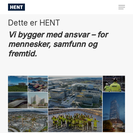
Skip
Menu
to
Close
main
Dette er HENT
Menu
content
Vi bygger med ansvar – for
mennesker, samfunn og
fremtid.