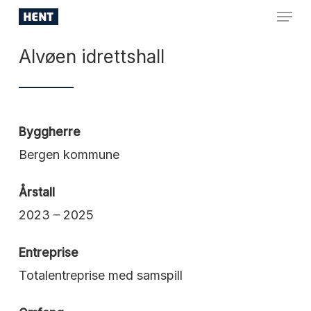
Skip
Menu
to
Close
main
Alvøen idrettshall
Menu
content
Byggherre
Bergen kommune
Årstall
2023 – 2025
Entreprise
Totalentreprise med samspill