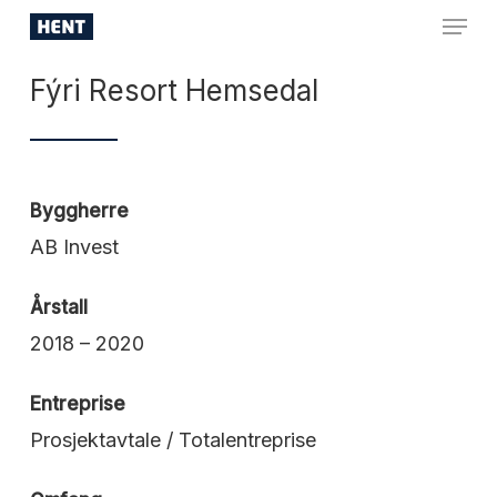
Skip
Menu
to
Close
main
Fýri Resort Hemsedal
Menu
content
Byggherre
AB Invest
Årstall
2018 – 2020
Entreprise
Prosjektavtale / Totalentreprise