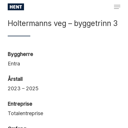
Skip
Menu
to
Close
main
Holtermanns veg – byggetrinn 3
Menu
content
Byggherre
Entra
Årstall
2023 – 2025
Entreprise
Totalentreprise