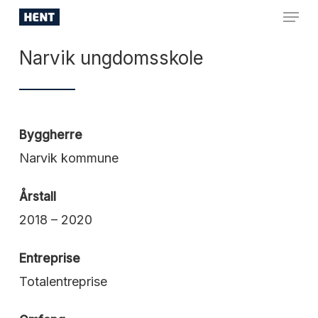
Skip
Menu
to
Close
main
Narvik ungdomsskole
Menu
content
Byggherre
Narvik kommune
Årstall
2018 – 2020
Entreprise
Totalentreprise