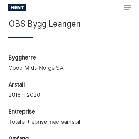
Skip
Menu
to
Close
main
OBS Bygg Leangen
Menu
content
Byggherre
Coop Midt-Norge SA
Årstall
2018 – 2020
Entreprise
Totalentreprise med samspill
Omfang