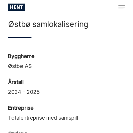
Skip
Menu
to
Close
main
Østbø samlokalisering
Menu
content
Byggherre
Østbø AS
Årstall
2024 – 2025
Entreprise
Totalentreprise med samspill