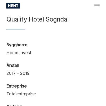
Skip
Menu
to
Close
main
Quality Hotel Sogndal
Menu
content
Byggherre
Home Invest
Årstall
2017 – 2019
Entreprise
Totalentreprise