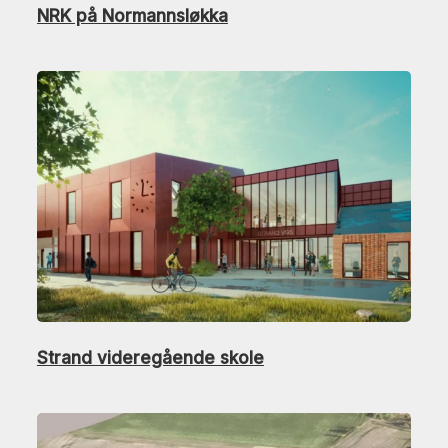
NRK på Normannsløkka
Strand videregående skole