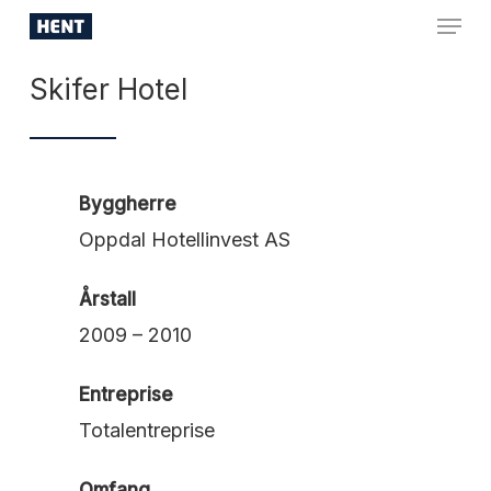
Skip
Menu
to
Close
main
Skifer Hotel
Menu
content
Byggherre
Oppdal Hotellinvest AS
Årstall
2009 – 2010
Entreprise
Totalentreprise
Omfang