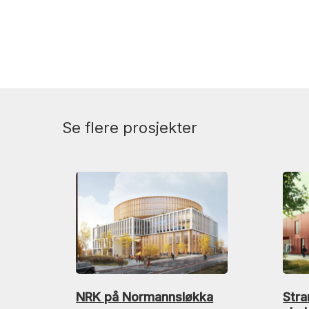
Se flere prosjekter
NRK på Normannsløkka
Stra