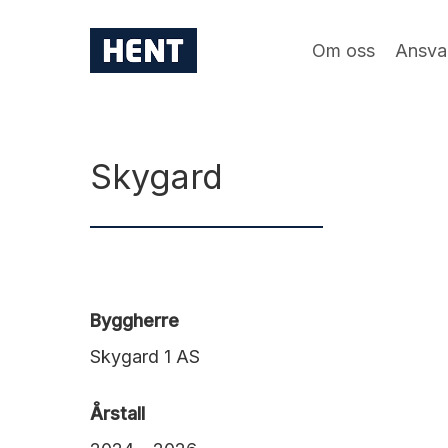
Skip
to
Om oss
Ansva
main
content
Skygard
Byggherre
Skygard 1 AS
Årstall