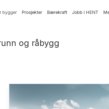
r bygger
Prosjekter
Bærekraft
Jobb i HENT
Me
grunn og råbygg